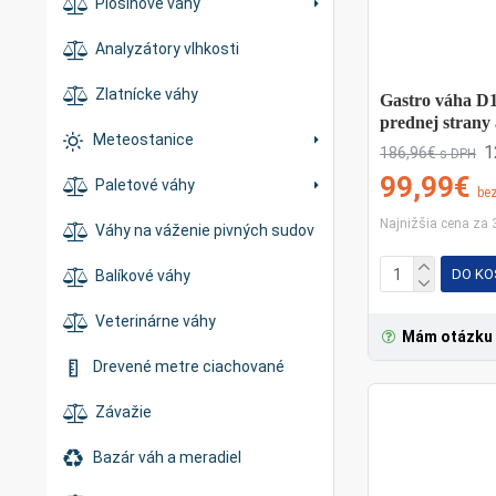
Plošinové váhy
príjem s
Analyzátory vlhkosti
Všetky váhy s
Zlatnícke váhy
náročných p
Gastro váha D1 
prednej strany
nosnosti, ro
Meteostanice
1
186,96€
s DPH
Garancia naj
99,99€
Paletové váhy
be
U nás nakupuj
Najnižšia cena za 
Váhy na váženie pivných sudov
drahšie, pr
hospodárskej
DO KO
Balíkové váhy
Veterinárne váhy
Mám otázku
Často klade
Drevené metre ciachované
Sú gastro v
Závažie
Áno. Gastro 
Bazár váh a meradiel
ďalších gastr