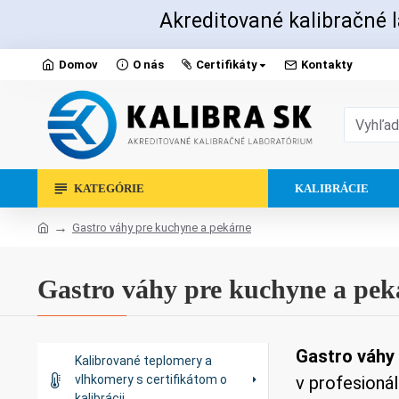
Akreditované kalibračné l
Domov
O nás
Certifikáty
Kontakty
KATEGÓRIE
KALIBRÁCIE
Gastro váhy pre kuchyne a pekárne
Gastro váhy pre kuchyne a pek
Gastro váhy
Kalibrované teplomery a
vlhkomery s certifikátom o
v profesioná
kalibrácii