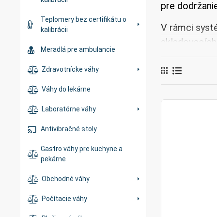
pre dodržanie
Teplomery bez certifikátu o
V rámci sys
kalibrácii
skladovacích
Meradlá pre ambulancie
kalibrované 
Zdravotnícke váhy
preukázateľné
Váhy do lekárne
ES overenie j
Laboratórne váhy
V tejto kateg
Antivibračné stoly
kuchyne, 
Gastro váhy pre kuchyne a
pekárne,
pekárne
lahôdky,
Obchodné váhy
Počítacie váhy
porciova