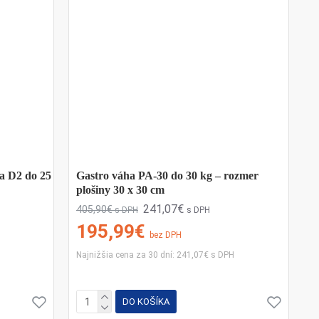
a D2 do 25
Gastro váha PA-30 do 30 kg – rozmer
plošiny 30 x 30 cm
241,07€
405,90€
s DPH
s DPH
195,99€
bez DPH
Najnižšia cena za 30 dní: 241,07€ s DPH
DO KOŠÍKA