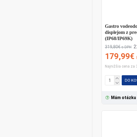
Gastro vodeod
displejom z pr
(IP68/IP69K)
2
319,80€
s DPH
179,99€
Najnižšia cena za 
DO KO
Mám otázku