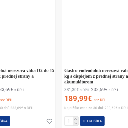
lná nerezová váha D2 do 15
Gastro vodeodolná nerezová váh
z prednej strany a
kg s displejom z prednej strany a
akumulátorom
33,69€
233,69€
381,30€
s DPH
s DPH
s DPH
189,99€
bez DPH
bez DPH
30 dní: 233,69€ s DPH
Najnižšia cena za 30 dní: 233,69€ s DPH
ŠÍKA
DO KOŠÍKA