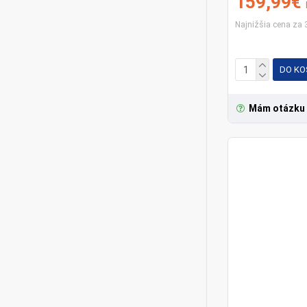
159,99€
Najnižšia cena za 
DO KO
Mám otázku