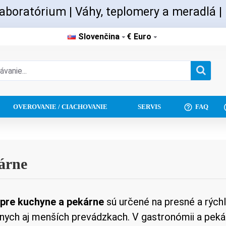
aboratórium | Váhy, teplomery a meradlá |
Slovenčina
€
Euro
OVEROVANIE / CIACHOVANIE
SERVIS
FAQ
árne
 pre kuchyne a pekárne
sú určené na presné a rýchl
lnych aj menších prevádzkach. V gastronómii a peká