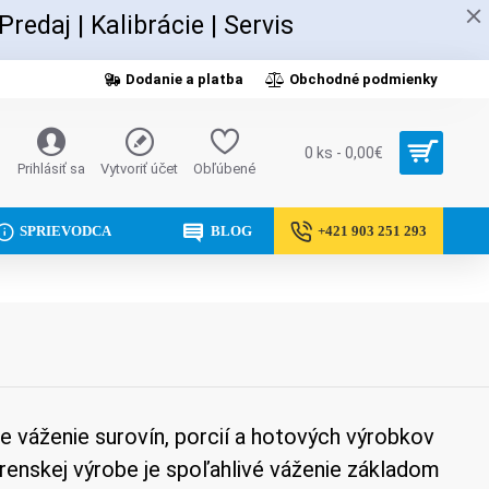
 Predaj
|
Kalibrácie |
Servis
Dodanie a platba
Obchodné podmienky
0 ks - 0,00€
Prihlásiť sa
Vytvoriť účet
Obľúbené
SPRIEVODCA
BLOG
+421 903 251 293
e váženie surovín, porcií a hotových výrobkov
renskej výrobe je spoľahlivé váženie základom