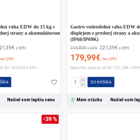
olná váha EDW do 15 kg s
Gastro vodeodolná váha EDW do
ednej strany a akumulátorom
displejom z prednej strany a a
(IP68/IP69K)
21,39€
221,39€
319,80€
s DPH
s DPH
s DPH
179,99€
bez DPH
bez DPH
30 dní: 209,09€ s DPH
Najnižšia cena za 30 dní: 221,39€ s DPH
ŠÍKA
DO KOŠÍKA
Našiel som lepšiu cenu
Mám otázku
Našiel som le
-39 %