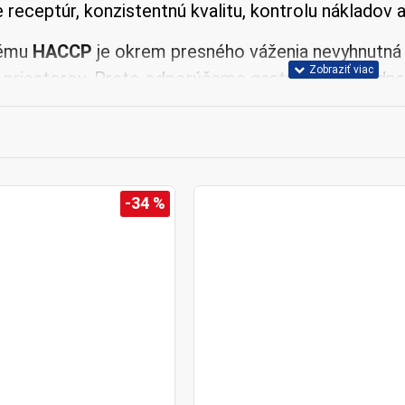
 receptúr, konzistentnú kvalitu, kontrolu nákladov 
tému
HACCP
je okrem presného váženia nevyhnutná a
 priestorov. Preto odporúčame gastro váhy vhodne 
teplomery, vlhkomery a záznamníky s certifikátom
 meranie pri kontrolách a auditoch.
e platné v celej EÚ.
-34 %
órii nájdete váhy vhodné pre:
reštaurácie, jedálne a catering,
 cukrárne a výrobu cesta,
 mäsiarstva a potravinársku výrobu,
nie a expedíciu výrobkov,