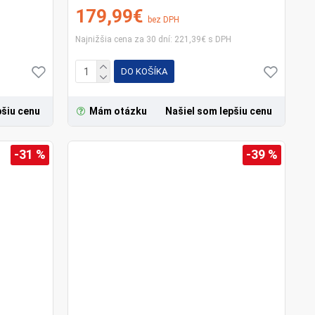
179,99€
bez DPH
Najnižšia cena za 30 dní: 221,39€ s DPH
DO KOŠÍKA
pšiu cenu
Mám otázku
Našiel som lepšiu cenu
-31 %
-39 %