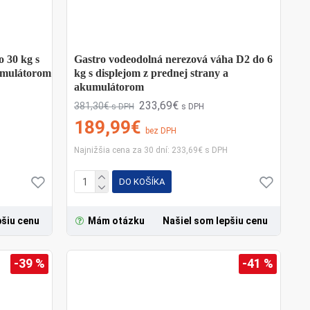
 30 kg s
Gastro vodeodolná nerezová váha D2 do 6
kumulátorom
kg s displejom z prednej strany a
akumulátorom
233,69€
381,30€
s DPH
s DPH
189,99€
bez DPH
Najnižšia cena za 30 dní: 233,69€ s DPH
DO KOŠÍKA
pšiu cenu
Mám otázku
Našiel som lepšiu cenu
-39 %
-41 %