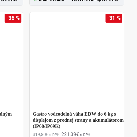
a.
-36 %
-31 %
edným
Gastro vodeodolná váha EDW do 6 kg s
displejom z prednej strany a akumulátorom
(IP68/IP69K)
221,39€
319,80€
s DPH
s DPH