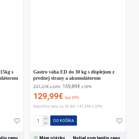
uchynské použitie postačujú váhy s presnosťou
byť potrebná vyššia presnosť.
 ktorá umožňuje jednoduché čistenie a spĺňa
15kg s
Gastro váha ED do 30 kg s displejom z
ulátorom
prednej strany a akumulátorom
159,89€
231,24€
s DPH
s DPH
129,99€
vín, kontrolu porcií a optimalizáciu spotreby
bez DPH
kvalitu pripravovaných jedál.
Najnižšia cena za 30 dní: 147,59€ s DPH
DO KOŠÍKA
overovanie a servis váh, aby ste mohli svoje
pšiu cenu
Mám otázku
Našiel som lepšiu cenu