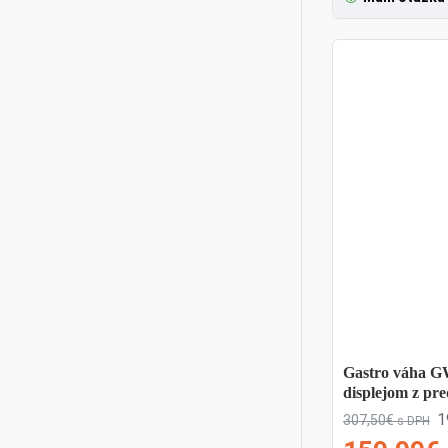
zariadenia d
KVALITA,
Gastro váha G
displejom z pr
1
307,50€
s DPH