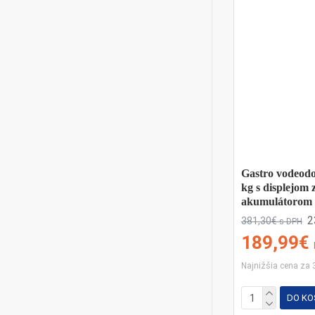
Gastro vodeodo
kg s displejom 
akumulátorom
2
381,30€
s DPH
189,99€
Najnižšia cena za 
DO KO