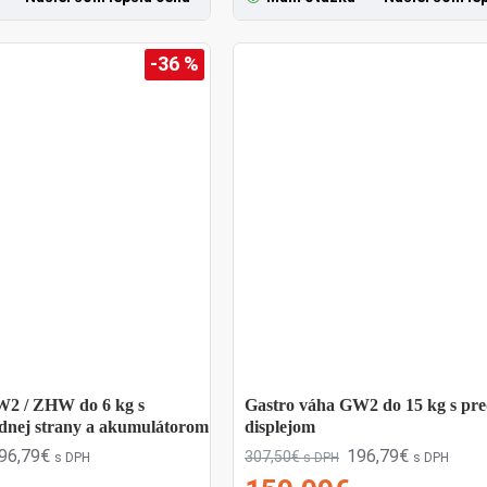
lhodobo používať s požadovanou presnosťou merani
 DÔVERA, RÝCHLOSŤ A SPOĽAHLIVOSŤ.
-36 %
W2 / ZHW do 6 kg s
Gastro váha GW2 do 15 kg s pr
ednej strany a akumulátorom
displejom
96,79€
196,79€
307,50€
s DPH
s DPH
s DPH