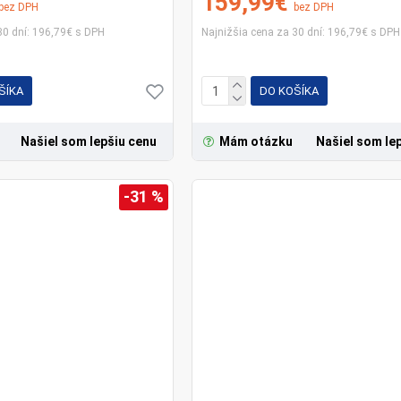
159,99€
bez DPH
bez DPH
30 dní: 196,79€ s DPH
Najnižšia cena za 30 dní: 196,79€ s DPH
ŠÍKA
DO KOŠÍKA
Našiel som lepšiu cenu
Mám otázku
Našiel som le
-31 %