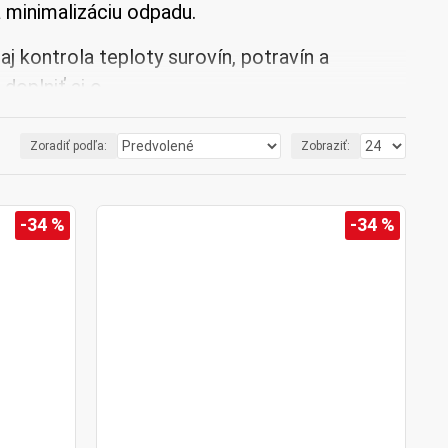
a minimalizáciu odpadu.
j kontrola teploty surovín, potravín a
doplniť aj o
 o kalibrácii
, ktoré zabezpečujú
Zoradiť podľa:
Zobraziť:
-34 %
-34 %