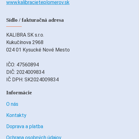
www.kalibracieteplomerov.sk
Sídlo / fakturačná adresa
KALIBRA SK s.r.o.
Kukučínova 2968
024 01 Kysucké Nové Mesto
IČO: 47560894
DIČ: 2024009834
IČ DPH: SK2024009834
Informácie
O nás
Kontakty
Doprava a platba
Ochrana osobných údajov