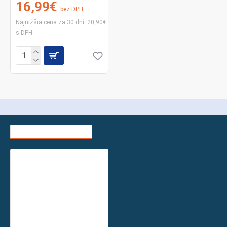
16,99€
bez DPH
Najnižšia cena za 30 dní: 20,90€
s DPH
NEDÁVNO ZOBRAZENÉ