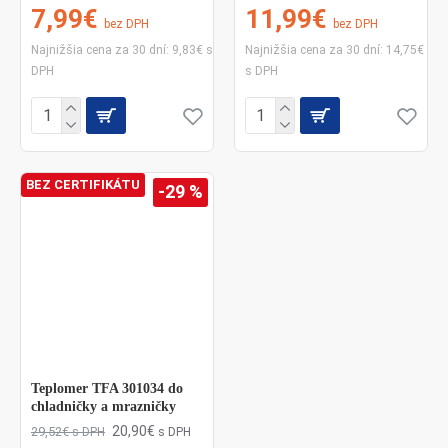
7,99€
11,99€
bez DPH
bez DPH
Najnižšia cena za 30 dní: 9,83€ s
Najnižšia cena za 30 dní: 14,75€
DPH
s DPH
BEZ CERTIFIKÁTU
-29 %
Teplomer TFA 301034 do
chladničky a mrazničky
20,90€
29,52€
s DPH
s DPH