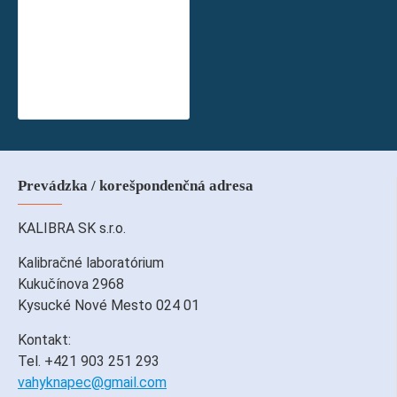
Výškomer nástenný mechanický CHARDER HM230M do 230 cm
209,09€
s DPH
169,99€
bez DPH
Prevádzka / korešpondenčná adresa
KALIBRA SK s.r.o.
Kalibračné laboratórium
Kukučínova 2968
Kysucké Nové Mesto 024 01
Kontakt:
Tel. +421 903 251 293
vahyknapec@gmail.com