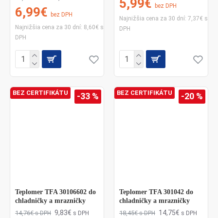
5,99€
bez DPH
KVALITA, DÔVERA, RÝCHLOSŤ A
6,99€
bez DPH
Najnižšia cena za 30 dní: 7,37€ s
SPOĽAHLIVOSŤ.
Najnižšia cena za 30 dní: 8,60€ s
DPH
DPH
BEZ CERTIFIKÁTU
BEZ CERTIFIKÁTU
-33 %
-20 %
Teplomer TFA 30106602 do
Teplomer TFA 301042 do
chladničky a mrazničky
chladničky a mrazničky
9,83€
14,75€
14,76€
18,45€
s DPH
s DPH
s DPH
s DPH