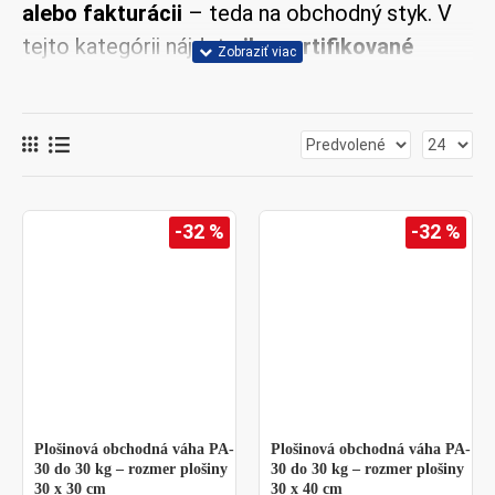
alebo fakturácii
– teda na obchodný styk. V
tejto kategórii nájdete
iba certifikované
(úradne overené) plošinové váhy
,
ktoré
spĺňajú legislatívne požiadavky a je možné ich
používať v súlade s predpismi.
ES overenie je
platné v celej EÚ.
Obchodné plošinové váhy sú vhodné najmä
-32 %
-32 %
pre:
sklady a logistiku (príjem a výdaj tovaru),
expedíciu a balenie,
veľkoobchod a distribúciu,
Plošinová obchodná váha PA-
Plošinová obchodná váha PA-
prevádzky s vážením pri predaji tovaru,
30 do 30 kg – rozmer plošiny
30 do 30 kg – rozmer plošiny
30 x 30 cm
30 x 40 cm