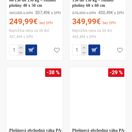
60/150 do 150 kg – rozmer
150 do 150 kg – rozmer
plošiny 40 x 50 cm
plošiny 60 x 60 cm
možnostiach a umožní nám to právna úprava
307,49€
430,49€
369,00€
676,50€
s DPH
s DPH
s DPH
s DPH
hospodárskej súťaže, dáme Vám nižšiu cenu
249,99€
349,99€
bez DPH
bez DPH
alebo cenu dorovnáme.
Najnižšia cena za 30 dní:
Najnižšia cena za 30 dní:
307,49€ s DPH
430,49€ s DPH
KVALITA, DÔVERA, RÝCHLOSŤ A
SPOĽAHLIVOSŤ.
-38 %
-29 %
Plošinová obchodná váha PA-
Plošinová obchodná váha PA-