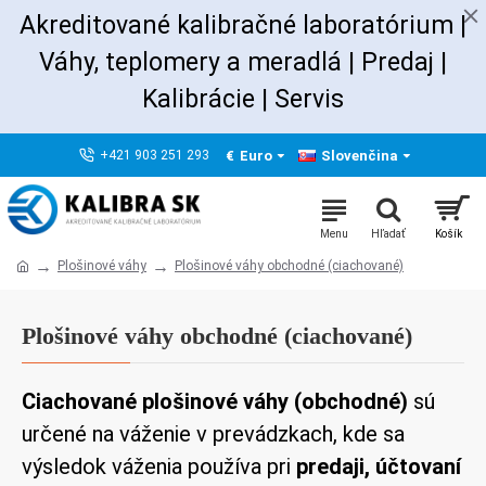
Akreditované kalibračné laboratórium |
Váhy, teplomery a meradlá | Predaj
|
Kalibrácie |
Servis
€
Euro
Slovenčina
+421 903 251 293
Plošinové váhy
Plošinové váhy obchodné (ciachované)
Plošinové váhy obchodné (ciachované)
Ciachované plošinové váhy (obchodné)
sú
určené na váženie v prevádzkach, kde sa
výsledok váženia používa pri
predaji, účtovaní