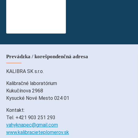
Výškomer nástenný mechanický CHARDER HM230M do 230 cm
209,09€
s DPH
169,99€
bez DPH
Prevádzka / korešpondenčná adresa
KALIBRA SK s.r.o.
Kalibračné laboratórium
Kukučínova 2968
Kysucké Nové Mesto 024 01
Kontakt:
Tel. +421 903 251 293
vahyknapec@gmail.com
www.kalibracieteplomerov.sk