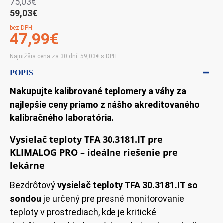
75,03€
59,03€
bez DPH:
47,99€
Najnižšia cena za 30 dní: 59,03€ s DPH
POPIS
Nakupujte kalibrované teplomery a váhy za
najlepšie ceny priamo z nášho akreditovaného
kalibračného laboratória.
Vysielač teploty TFA 30.3181.IT pre
KLIMALOG PRO – ideálne riešenie pre
lekárne
Bezdrôtový
vysielač teploty TFA 30.3181.IT so
sondou
je určený pre presné monitorovanie
teploty v prostrediach, kde je kritické