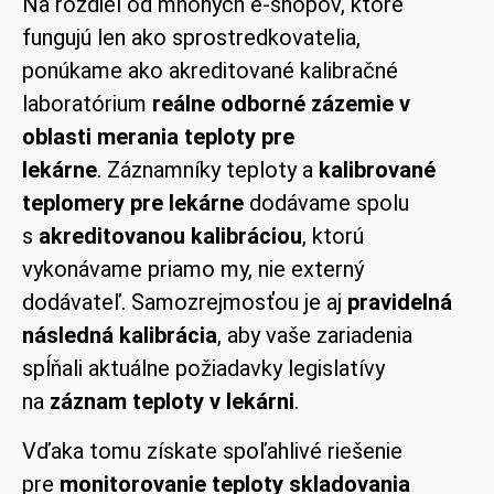
Na rozdiel od mnohých e-shopov, ktoré
fungujú len ako sprostredkovatelia,
ponúkame ako akreditované kalibračné
laboratórium
reálne odborné zázemie v
oblasti merania teploty pre
lekárne
. Záznamníky teploty a
kalibrované
teplomery pre lekárne
dodávame spolu
s
akreditovanou kalibráciou
, ktorú
vykonávame priamo my, nie externý
dodávateľ. Samozrejmosťou je aj
pravidelná
následná kalibrácia
, aby vaše zariadenia
spĺňali aktuálne požiadavky legislatívy
na
záznam teploty v lekárni
.
Vďaka tomu získate spoľahlivé riešenie
pre
monitorovanie teploty skladovania