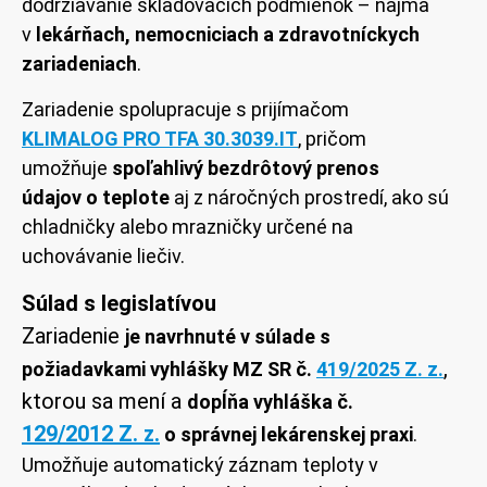
dodržiavanie skladovacích podmienok – najmä
v
lekárňach, nemocniciach a zdravotníckych
zariadeniach
.
Zariadenie spolupracuje s prijímačom
KLIMALOG PRO TFA 30.3039.IT
, pričom
umožňuje
spoľahlivý bezdrôtový prenos
údajov
o teplote
aj z náročných prostredí, ako sú
chladničky alebo mrazničky určené na
uchovávanie liečiv.
Súlad s legislatívou
Zariadenie
je navrhnuté v súlade s
,
požiadavkami vyhlášky
MZ SR č.
419/2025 Z. z.
ktorou sa mení a
dopĺňa vyhláška
č.
129/2012 Z. z.
o správnej lekárenskej praxi
.
Umožňuje automatický záznam teploty v