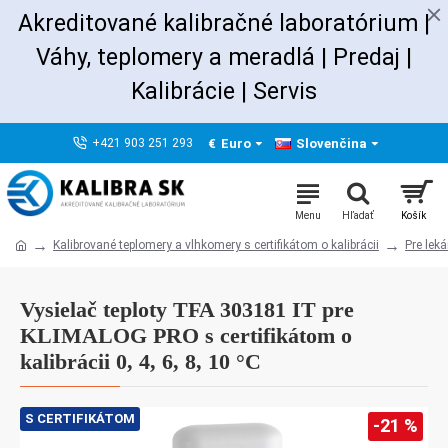
Akreditované kalibračné laboratórium |
Váhy, teplomery a meradlá | Predaj
|
Kalibrácie |
Servis
€
Euro
Slovenčina
+421 903 251 293
Kalibrované teplomery a vlhkomery s certifikátom o kalibrácii
Pre leká
Vysielač teploty TFA 303181 IT pre
KLIMALOG PRO s certifikátom o
kalibrácii 0, 4, 6, 8, 10 °C
S CERTIFIKÁTOM
-21 %