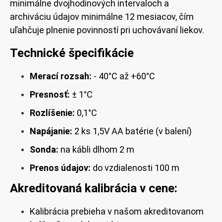
minimálne dvojhodinových intervaloch a
archiváciu údajov minimálne 12 mesiacov, čím
uľahčuje plnenie povinností pri uchovávaní liekov.
Technické špecifikácie
Merací rozsah:
- 40°C až +60°C
Presnosť:
± 1°C
Rozlíšenie:
0,1°C
Napájanie:
2 ks 1,5V AA batérie (v balení)
Sonda:
na kábli dlhom 2 m
Prenos údajov:
do vzdialenosti 100 m
Akreditovaná kalibrácia v cene:
Kalibrácia prebieha v našom akreditovanom