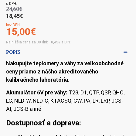
s DPH:
24,60€
18,45€
bez DPH:
15,00€
Najnižšia cena za 30 dní: 18,45€ s DPH
POPIS
Nakupujte teplomery a váhy za veľkoobchodné
ceny priamo z nášho akreditovaného
kalibračného laboratória.
Akumulátor 6V pre váhy:
T28, D1, QTP, QSP, QHC,
LC, NLD-W, NLD-C, KTACSQ, CW, PA, LR, LRP
, JCS-
AI, JCS-B
a iné
Dostupnosť a doprava: