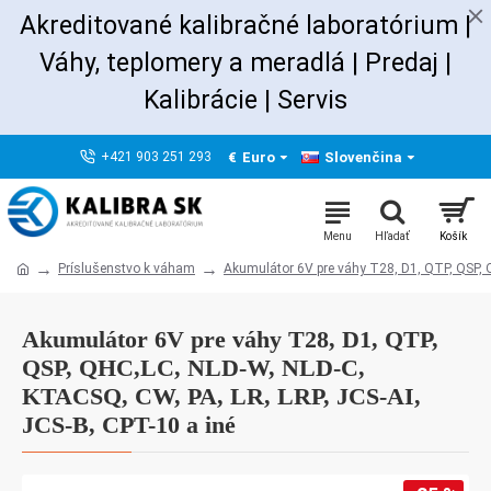
Akreditované kalibračné laboratórium |
Váhy, teplomery a meradlá | Predaj
|
Kalibrácie |
Servis
€
Euro
Slovenčina
+421 903 251 293
Príslušenstvo k váham
Akumulátor 6V pre váhy T28, D1, QTP, QSP, 
Akumulátor 6V pre váhy T28, D1, QTP,
QSP, QHC,LC, NLD-W, NLD-C,
KTACSQ, CW, PA, LR, LRP, JCS-AI,
JCS-B, CPT-10 a iné