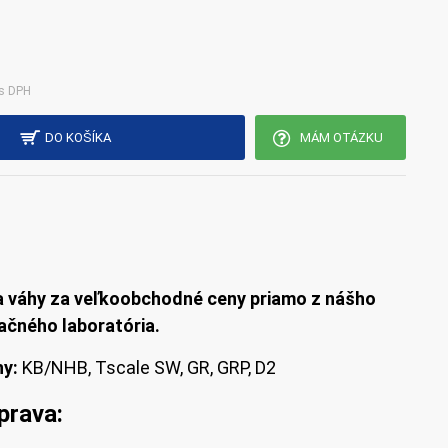
 s DPH
DO KOŠÍKA
MÁM OTÁZKU
a váhy za veľkoobchodné ceny priamo z nášho
ačného laboratória.
hy:
KB/NHB, Tscale SW, GR, GRP, D2
prava: