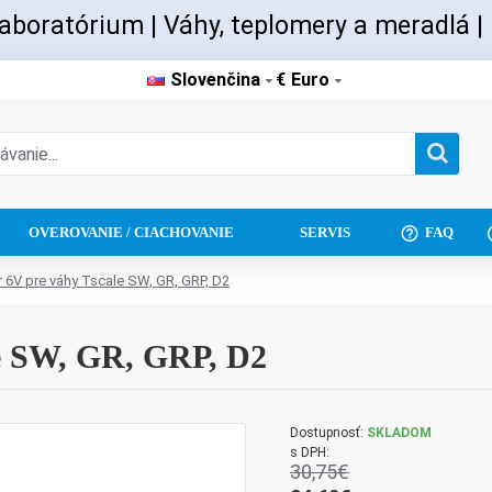
aboratórium | Váhy, teplomery a meradlá |
Slovenčina
€
Euro
OVEROVANIE / CIACHOVANIE
SERVIS
FAQ
 6V pre váhy Tscale SW, GR, GRP, D2
e SW, GR, GRP, D2
Dostupnosť:
SKLADOM
s DPH:
30,75€