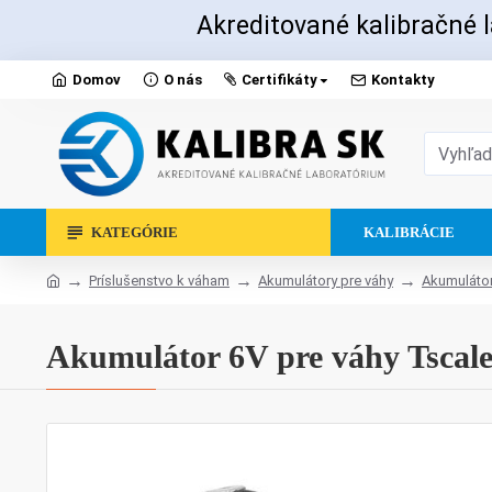
Akreditované kalibračné l
Domov
O nás
Certifikáty
Kontakty
KATEGÓRIE
KALIBRÁCIE
Príslušenstvo k váham
Akumulátory pre váhy
Akumulátor
Akumulátor 6V pre váhy Tscal