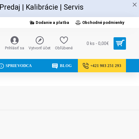
 Predaj
|
Kalibrácie |
Servis
Dodanie a platba
Obchodné podmienky
0 ks - 0,00€
Prihlásiť sa
Vytvoriť účet
Obľúbené
SPRIEVODCA
BLOG
+421 903 251 293