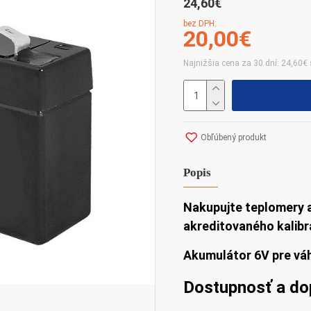
24,60€
bez DPH:
20,00€
Najnižšia cena za 30 dní: 24,60€
Obľúbený produkt
Popis
Nakupujte teplomery 
akreditovaného kalibr
Akumulátor 6V pre vá
Dostupnosť a do