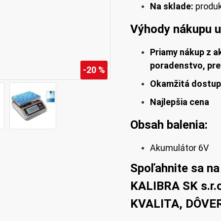
Na sklade:
produk
Výhody nákupu u
Priamy nákup z a
poradenstvo, pr
-20 %
Okamžitá dostup
Najlepšia cena
Obsah balenia:
Akumulátor 6V
Spoľahnite sa na
KALIBRA SK s.r.o
KVALITA, DÔVE